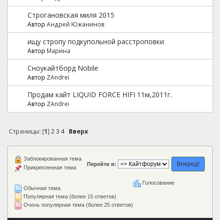
Строгановская миля 2015
Автор
Андрей Южанинов
ищу стропу подкупольной расстроповки
Автор
Марина
Сноукайтборд Nobile
Автор
ZAndrei
Продам кайт LIQUID FORCE HIFI 11м,2011г.
Автор
ZAndrei
Страницы: [
1
]
2
3
4
Вверх
Заблокированная тема
Перейти в:
Прикрепленная тема
Голосование
Обычная тема
Популярная тема (более 15 ответов)
Очень популярная тема (более 25 ответов)