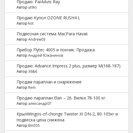
Продаю: ParAAvis Ray
Автор
ut9io
Продаю Купол OZONE RUSH4 L
Автор
kot
Подвесная система MacPara Havaii
Автор
Andrew03
Прибор Flytec 4005 и пончик. Продажа.
Автор
Андрей Южанинов
Продаю: Advance Impress 2 plus, размер M(168-187)
Автор
36&6
Продам параплан и снаряжение
Автор
Rem
Продаю параплан Elan – 26. Вилка 78-100 кг.
Автор
александр07
КрылWingos-of-chonge Twister-XI DN-2, 80-105кг и
подвеска цена снижена
Автор
Bin555