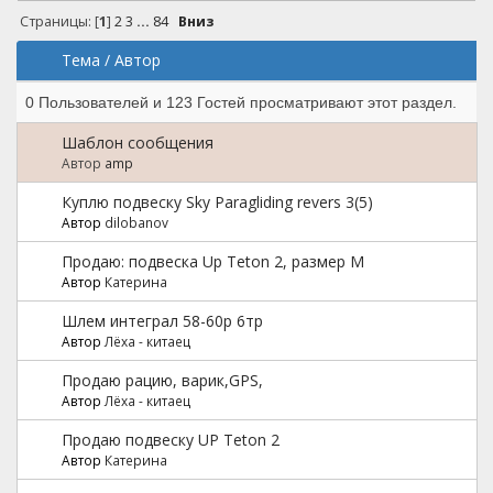
Страницы: [
1
]
2
3
...
84
Вниз
Тема
/
Автор
0 Пользователей и 123 Гостей просматривают этот раздел.
Шаблон сообщения
Автор
amp
Куплю подвеску Sky Paragliding revers 3(5)
Автор
dilobanov
Продаю: подвеска Up Teton 2, размер M
Автор
Катерина
Шлем интеграл 58-60р 6тр
Автор
Лёха - китаец
Продаю рацию, варик,GPS,
Автор
Лёха - китаец
Продаю подвеску UP Teton 2
Автор
Катерина