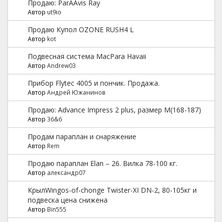
Продаю: ParAAvis Ray
Автор
ut9io
Продаю Купол OZONE RUSH4 L
Автор
kot
Подвесная система MacPara Havaii
Автор
Andrew03
Прибор Flytec 4005 и пончик. Продажа.
Автор
Андрей Южанинов
Продаю: Advance Impress 2 plus, размер M(168-187)
Автор
36&6
Продам параплан и снаряжение
Автор
Rem
Продаю параплан Elan – 26. Вилка 78-100 кг.
Автор
александр07
КрылWingos-of-chonge Twister-XI DN-2, 80-105кг и
подвеска цена снижена
Автор
Bin555