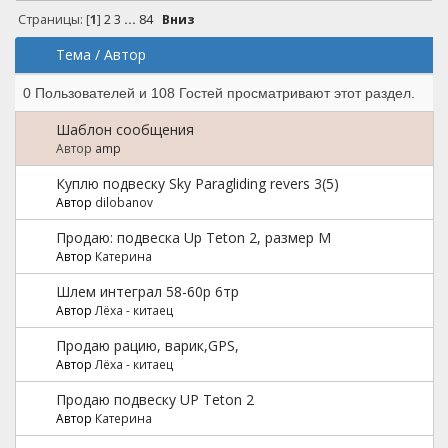
Страницы: [
1
]
2
3
...
84
Вниз
Тема
/
Автор
0 Пользователей и 108 Гостей просматривают этот раздел.
Шаблон сообщения
Автор
amp
Куплю подвеску Sky Paragliding revers 3(5)
Автор
dilobanov
Продаю: подвеска Up Teton 2, размер M
Автор
Катерина
Шлем интеграл 58-60р 6тр
Автор
Лёха - китаец
Продаю рацию, варик,GPS,
Автор
Лёха - китаец
Продаю подвеску UP Teton 2
Автор
Катерина