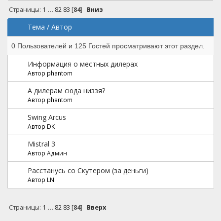
Страницы:
1
...
82
83
[
84
]
Вниз
Тема
/
Автор
0 Пользователей и 125 Гостей просматривают этот раздел.
Информация о местных дилерах
Автор phantom
А дилерам сюда низзя?
Автор phantom
Swing Arcus
Автор DK
Mistral 3
Автор
Админ
Расстанусь со Скутером (за деньги)
Автор LN
Страницы:
1
...
82
83
[
84
]
Вверх