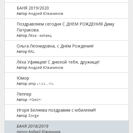
БАНЯ 2019/2020
Автор
Андрей Южанинов
Поздравляем сегодня С ДНЕМ РОЖДЕНИЯ Диму
Патракова.
Автор
Лёха - китаец
Ольга Леонидовна, с Днём Рождения!
Автор
RAL.
Лёха Уфимцев! С днюхой тебя, дружище!
Автор
Андрей Южанинов
Юмор
Автор
amp
«
1
2
3
...
17
»
Пеппер
Автор
-=Geo=-
Игоря Беляева поздравим с юбилеем!!!
Автор
Zorge
БАНЯ 2018/2019
Автор
Андрей Южанинов