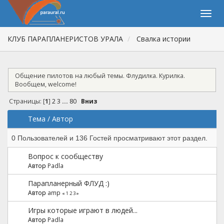
КЛУБ ПАРАПЛАНЕРИСТОВ УРАЛА
Свалка истории
Общение пилотов на любый темы. Флудилка. Курилка.
Вообщем, welcome!
Страницы: [
1
]
2
3
...
80
Вниз
Тема
/
Автор
0 Пользователей и 136 Гостей просматривают этот раздел.
Вопрос к сообществу
Автор
Padla
Парапланерный ФЛУД :)
Автор
amp
«
1
2
3
»
Игры которые играют в людей...
Автор
Padla