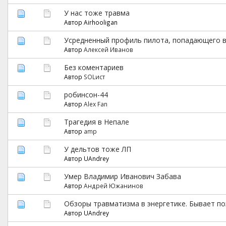
У нас тоже травма
Автор Airhooligan
Усредненный профиль пилота, попадающего в
Автор
Алексей Иванов
Без коментариев
Автор
SOLист
робинсон-44
Автор
Alex Fan
Трагедия в Непале
Автор
amp
У дельтов тоже ЛП
Автор UAndrey
Умер Владимир Иванович Забава
Автор
Андрей Южанинов
Обзоры травматизма в энергетике. Бывает по
Автор UAndrey