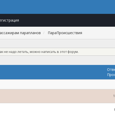
егистрация
пассажирам парапланов
ПараПроиcшествия
как не надо летать, можно написать в этот форум.
Отв
Про
1