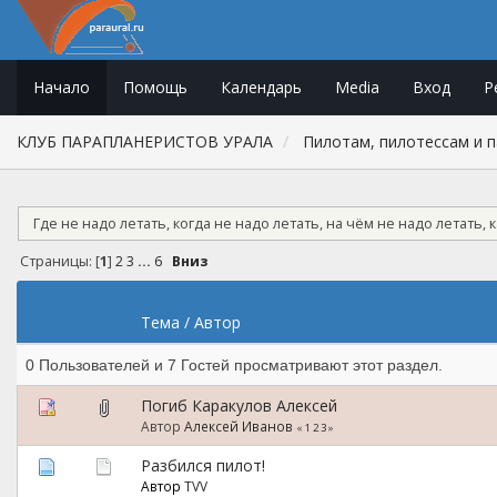
Начало
Помощь
Календарь
Media
Вход
Р
КЛУБ ПАРАПЛАНЕРИСТОВ УРАЛА
Пилотам, пилотессам и 
Где не надо летать, когда не надо летать, на чём не надо летать, 
Страницы: [
1
]
2
3
...
6
Вниз
Тема
/
Автор
0 Пользователей и 7 Гостей просматривают этот раздел.
Погиб Каракулов Алексей
Автор
Алексей Иванов
«
1
2
3
»
Разбился пилот!
Автор
TVV