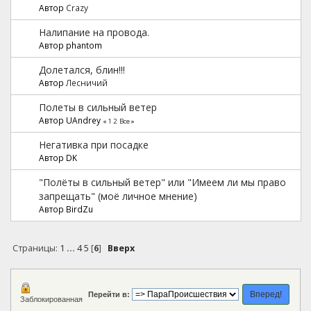
Автор
Crazy
Налипание на провода.
Автор phantom
Долетался, блин!!!
Автор
Лесничий
Полеты в сильный ветер
Автор UAndrey
«
1
2
Все
»
Негативка при посадке
Автор DK
"Полёты в сильный ветер" или "Имеем ли мы право
запрещать" (моё личное мнение)
Автор BirdZu
Страницы:
1
...
4
5
[
6
]
Вверх
Перейти в:
Заблокированная