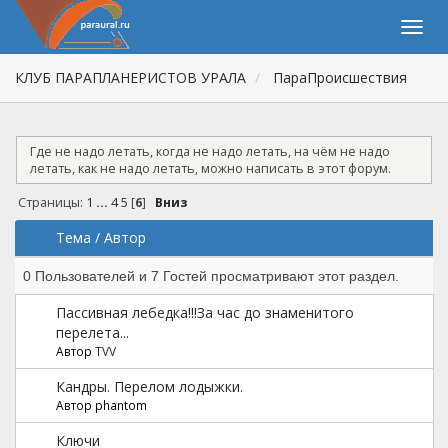
КЛУБ ПАРАПЛАНЕРИСТОВ УРАЛА
ПараПроиcшествия
Где не надо летать, когда не надо летать, на чём не надо
летать, как не надо летать, можно написать в этот форум.
Страницы:
1
...
4
5
[
6
]
Вниз
Тема
/
Автор
0 Пользователей и 7 Гостей просматривают этот раздел.
Пассивная лебедка!!!За час до знаменитого
перелета...
Автор
TVV
Кандры. Перелом лодыжки.
Автор phantom
Ключи