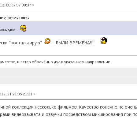
12, 00:37:07 00:37 »
12, 00:32:20 00:32
лось даже....
ески "ностальгирую"
.... БЫЛИ ВРЕМЕНА!!!!!
мертво, и ветер обречённо дул в указанном направлении.
12, 21:21:35 21:21 »
чной коллекции несколько фильмов. Качество конечно не очень,
ами видеозахвата и озвучки посредством микширования при п