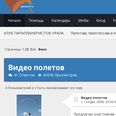
Начало
Помощь
Календарь
Media
Вход
Р
КЛУБ ПАРАПЛАНЕРИСТОВ УРАЛА
Пилотам, пилотессам и 
Страницы:
1
[
2
]
Все
Вниз
Видео полетов
41 Ответов
84336 Просмотров
0 Пользователей и 1 Гость просматривают эту тему.
Видео полетов
«
:
14 Дек. 2009, 20:55:4
Предлагаю участникам