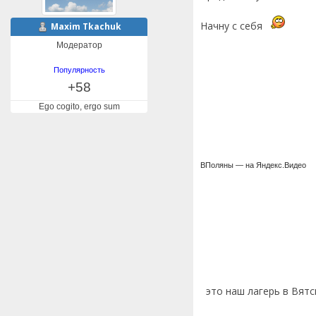
Начну с себя
Maxim Tkachuk
Модератор
Популярность
+58
Ego cogito, ergo sum
ВПоляны — на Яндекс.Видео
это наш лагерь в Вятс