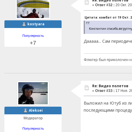
Re: Видео полетов
«
Ответ #32 :
20 Окт. 20
Цитата: комбат от 19 Окт. 20
kostyara
Константин спасибо,взгрустну
Популярность
Дааааа... Сам периодич
+7
Флюгер был приколочен на
Re: Видео полетов
«
Ответ #33 :
17 Ноя. 20
Выложил на Ютуб из ли
последующими процедур
Aleksei
Модератор
Популярность