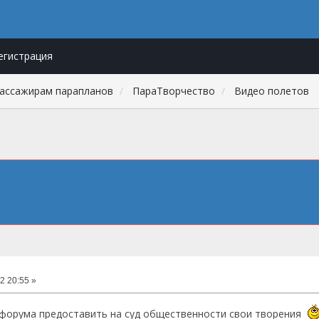
егистрация
пассажирам парапланов
ПараТворчество
Видео полетов
2 20:55 »
 форума предоставить на суд общественности свои творения