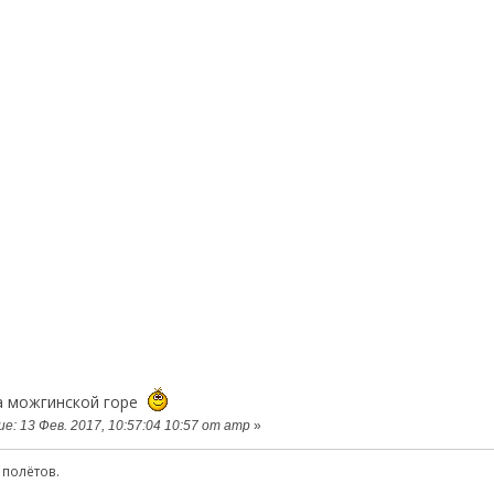
на можгинской горе
: 13 Фев. 2017, 10:57:04 10:57 от amp
»
 полётов.