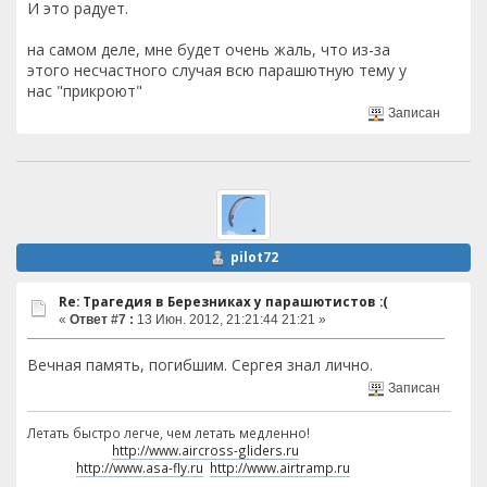
И это радует.
на самом деле, мне будет очень жаль, что из-за
этого несчастного случая всю парашютную тему у
нас "прикроют"
Записан
pilot72
Re: Трагедия в Березниках у парашютистов :(
«
Ответ #7 :
13 Июн. 2012, 21:21:44 21:21 »
Вечная память, погибшим. Сергея знал лично.
Записан
Летать быстро легче, чем летать медленно!
http://www.aircross-gliders.ru
http://www.asa-fly.ru
http://www.airtramp.ru