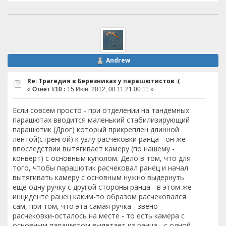
Andrew
Re: Трагедия в Березниках у парашютистов :(
«
Ответ #10 :
15 Июн. 2012, 00:11:21 00:11 »
Если совсем просто - при отделении на тандемных
парашютах вводится маленький стабилизирующий
парашютик (Дрог) который прикреплен длинной
лентой(стренгой) к узлу расчековки ранца - он же
впоследствии вытягивает камеру (по нашему -
конверт) с основным куполом. Дело в том, что для
того, чтобы парашютик расчековал ранец и начал
вытягивать камеру с основным нужно выдернуть
еще одну ручку с другой стороны ранца - в этом же
инциденте ранец каким-то образом расчековался
сам, при том, что эта самая ручка - звено
расчековки-осталось на месте - то есть камера с
основным парашютом вылетает из ранца - с одной