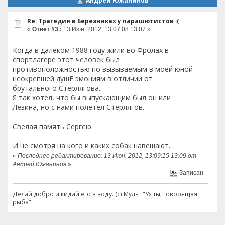
Андрей Южанинов
Re: Трагедия в Березниках у парашютистов :(
«
Ответ #3 :
13 Июн. 2012, 13:07:08 13:07 »
Когда в далеком 1988 году жили во Фролах в
спортлагере этот человек был
противоположностью по вызываемым в моей юной
неокрепшей душЕ эмоциям в отличии от
брутального Стерлягова.
Я так хотел, что бы выпускающим был он или
Лезина, но с нами полетел Стерлягов.
Свелая память Сергею.
И не смотря на кого и каких собак навешают.
«
Последнее редактирование: 13 Июн. 2012, 13:09:15 13:09 от
Андрей Южанинов
»
Записан
Делай добро и кидай его в воду. (с) Мульт "Ух ты, говорящая
рыба"