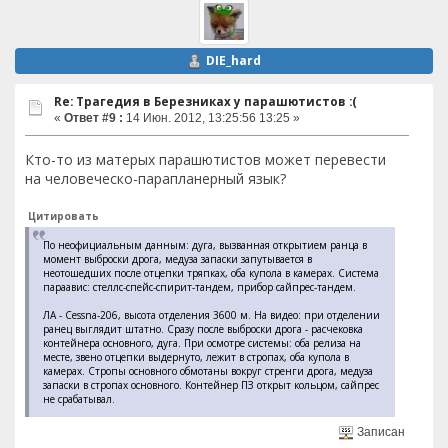
DIE_hard
Re: Трагедия в Березниках у парашютистов :(
«
Ответ #9 :
14 Июн. 2012, 13:25:56 13:25 »
Кто-то из матерых парашютистов может перевести
на человеческо-парапланерный язык?
Цитировать
По неофициальным данным: дуга, вызванная открытием ранца в
момент выброски дрога, медуза запаски запутывается в
неотошедших после отцепки тряпках, оба купола в камерах. Система
параавис: стеллс-спейс-спирит-тандем, прибор сайпрес-тандем.
ЛА - Cessna-206, высота отделения 3600 м. На видео: при отделении
ранец выглядит штатно. Сразу после выброски дрога - расчековка
контейнера основного, дуга. При осмотре системы: оба релиза на
месте, звено отцепки выдернуто, лежит в стропах, оба купола в
камерах. Стропы основного обмотаны вокруг стренги дрога, медуза
запаски в стропах основного. Контейнер ПЗ открыт кольцом, сайпрес
не срабатывал.
Записан