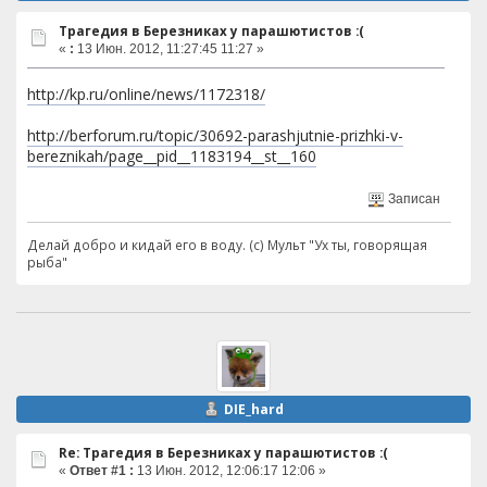
Трагедия в Березниках у парашютистов :(
«
:
13 Июн. 2012, 11:27:45 11:27 »
http://kp.ru/online/news/1172318/
http://berforum.ru/topic/30692-parashjutnie-prizhki-v-
bereznikah/page__pid__1183194__st__160
Записан
Делай добро и кидай его в воду. (с) Мульт "Ух ты, говорящая
рыба"
DIE_hard
Re: Трагедия в Березниках у парашютистов :(
«
Ответ #1 :
13 Июн. 2012, 12:06:17 12:06 »