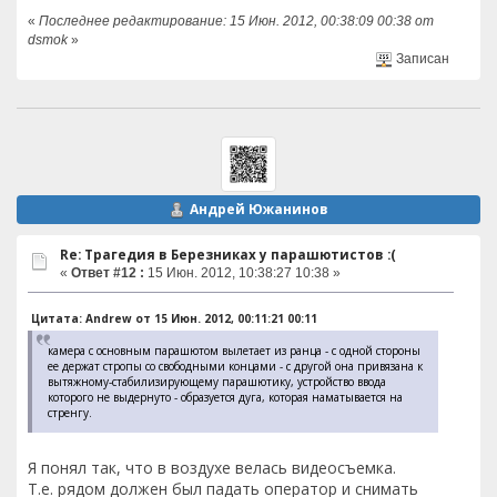
«
Последнее редактирование: 15 Июн. 2012, 00:38:09 00:38 от
dsmok
»
Записан
Андрей Южанинов
Re: Трагедия в Березниках у парашютистов :(
«
Ответ #12 :
15 Июн. 2012, 10:38:27 10:38 »
Цитата: Andrew от 15 Июн. 2012, 00:11:21 00:11
камера с основным парашютом вылетает из ранца - с одной стороны
ее держат стропы со свободными концами - с другой она привязана к
вытяжному-стабилизирующему парашютику, устройство ввода
которого не выдернуто - образуется дуга, которая наматывается на
стренгу.
Я понял так, что в воздухе велась видеосъемка.
Т.е. рядом должен был падать оператор и снимать