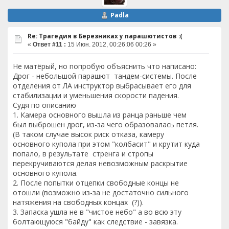
Padla
Re: Трагедия в Березниках у парашютистов :(
«
Ответ #11 :
15 Июн. 2012, 00:26:06 00:26 »
Не матёрый, но попробую объяснить что написано:
Дрог - небольшой парашют тандем-системы. После
отделения от ЛА инструктор выбрасывает его для
стабилизации и уменьшения скорости падения.
Судя по описанию
1. Камера основного вышла из ранца раньше чем
был выброшен дрог, из-за чего образовалась петля.
(В таком случае высок риск отказа, камеру
основного купола при этом "колбасит" и крутит куда
попало, в результате стренга и стропы
перекручиваются делая невозможным раскрытие
основного купола.
2. После попытки отцепки свободные концы не
отошли (возможно из-за не достаточно сильного
натяжения на свободных концах (?)).
3. Запаска ушла не в "чистое небо" а во всю эту
болтающуюся "байду" как следствие - завязка.