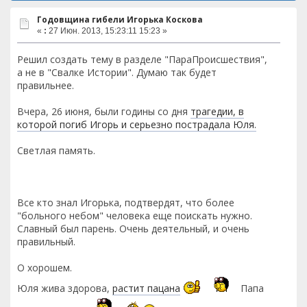
Годовщина гибели Игорька Коскова
«
:
27 Июн. 2013, 15:23:11 15:23 »
Решил создать тему в разделе "ПараПроисшествия",
а не в "Свалке Истории". Думаю так будет
правильнее.
Вчера, 26 июня, были годины со дня
трагедии, в
которой погиб Игорь и серьезно пострадала Юля.
Светлая память.
Все кто знал Игорька, подтвердят, что более
"больного небом" человека еще поискать нужно.
Славный был парень. Очень деятельный, и очень
правильный.
О хорошем.
Юля жива здорова,
растит пацана
Папа