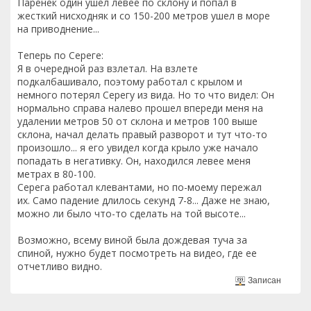
Паренек один ушел левее по склону и попал в
жесткий нисходняк и со 150-200 метров ушел в море
на приводнение...
Теперь по Сереге:
Я в очередной раз взлетал. На взлете
подкалбашивало, поэтому работал с крылом и
немного потерял Серегу из вида. Но то что видел: Он
нормально справа налево прошел впереди меня на
удалении метров 50 от склона и метров 100 выше
склона, начал делать правый разворот и тут что-то
произошло... я его увидел когда крыло уже начало
попадать в негативку. Он, находился левее меня
метрах в 80-100.
Серега работал клевантами, но по-моему пережал
их. Само падение длилось секунд 7-8... Даже не знаю,
можно ли было что-то сделать на той высоте...
Возможно, всему виной была дождевая туча за
спиной, нужно будет посмотреть на видео, где ее
отчетливо видно.
Записан