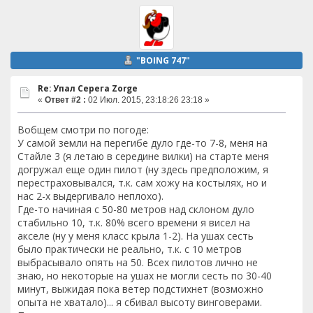
"BOING 747"
Re: Упал Серега Zorge
«
Ответ #2 :
02 Июл. 2015, 23:18:26 23:18 »
Вобщем смотри по погоде:
У самой земли на перегибе дуло где-то 7-8, меня на
Стайле 3 (я летаю в середине вилки) на старте меня
догружал еще один пилот (ну здесь предположим, я
перестраховывался, т.к. сам хожу на костылях, но и
нас 2-х выдергивало неплохо).
Где-то начиная с 50-80 метров над склоном дуло
стабильно 10, т.к. 80% всего времени я висел на
акселе (ну у меня класс крыла 1-2). На ушах сесть
было практически не реально, т.к. с 10 метров
выбрасывало опять на 50. Всех пилотов лично не
знаю, но некоторые на ушах не могли сесть по 30-40
минут, выжидая пока ветер подстихнет (возможно
опыта не хватало)... я сбивал высоту винговерами.