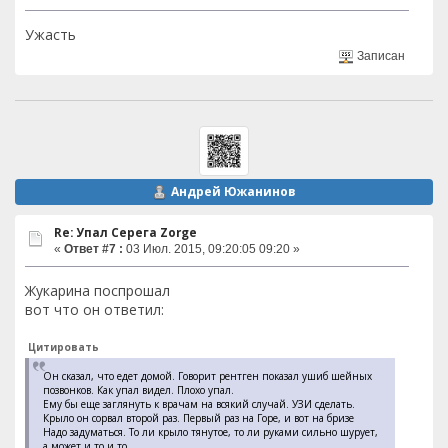
Ужасть
Записан
Андрей Южанинов
Re: Упал Серега Zorge
«
Ответ #7 :
03 Июл. 2015, 09:20:05 09:20 »
Жукарина поспрошал
вот что он ответил:
Цитировать
Он сказал, что едет домой. Говорит рентген показал ушиб шейных
позвонков. Как упал видел. Плохо упал.
Ему бы еще заглянуть к врачам на всякий случай. УЗИ сделать.
Крыло он сорвал второй раз. Первый раз на Горе, и вот на бризе
Надо задуматься. То ли крыло тянутое, то ли руками сильно шурует,
а может и то и то