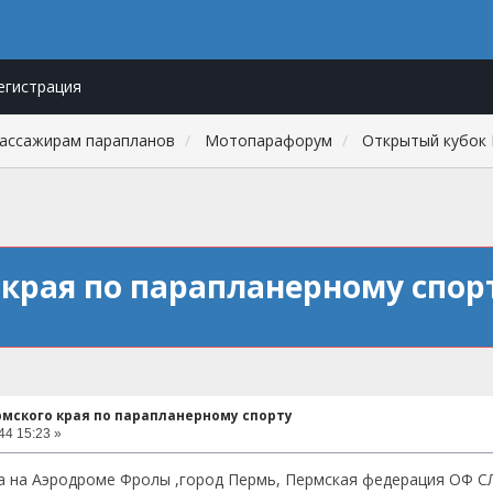
егистрация
пассажирам парапланов
Мотопарафорум
Открытый кубок 
края по парапланерному спор
мского края по парапланерному спорту
44 15:23 »
ода на Аэродроме Фролы ,город Пермь, Пермская федерация ОФ С