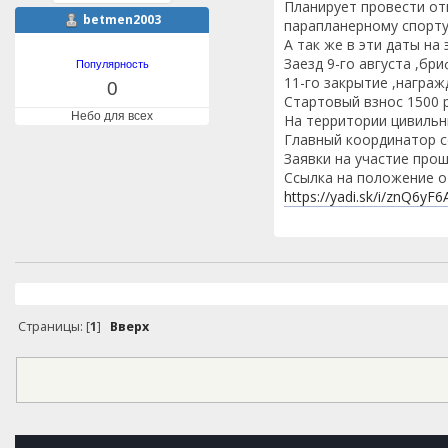
Планирует провести от
betmen2003
парапланерному спорту
А так же в эти даты н
Заезд 9-го августа ,бр
Популярность
11-го закрытие ,награж
0
Стартовый взнос 1500 
Небо для всех
На территории цивильны
Главный координатор с
Заявки на участие про
Ссылка на положение о
https://yadi.sk/i/znQ6y
Страницы: [
1
]
Вверх