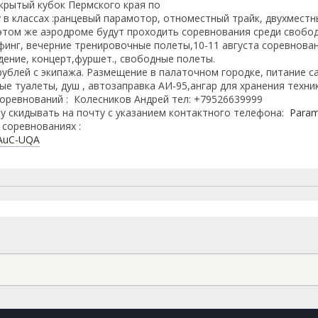
крытый кубок Пермского края по
 в классах :ранцевый парамотор, отноместный трайк, двухместн
а этом же аэродроме будут проходить соревнования среди свобо
ифинг, вечерние тренировочные полеты,10-11 августа соревнован
дение, концерт,фуршет., свободные полеты.
рублей с экипажа. Размещение в палаточном городке, питание с
е туалеты, душ , автозаправка АИ-95,ангар для хранения техник
оревнований : Колесников Андрей тел: +79526639999
шу скидывать на почту с указанием контактного телефона:
Param
 соревнованиях :
F6AuC-UQA