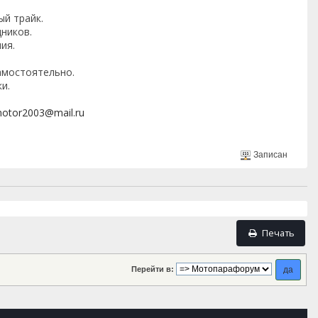
ый трайк.
дников.
ия.
амостоятельно.
и.
otor2003@mail.ru
Записан
Печать
Перейти в: