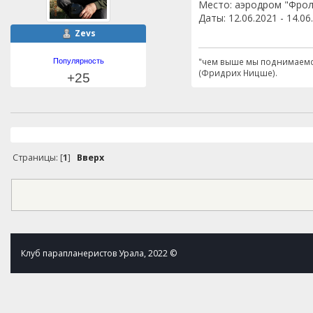
Место: аэродром "Фро
Даты: 12.06.2021 - 14.06
Zevs
"чем выше мы поднимаемся
Популярность
(Фридрих Ницше).
+25
Страницы: [
1
]
Вверх
Клуб парапланеристов Урала, 2022 ©