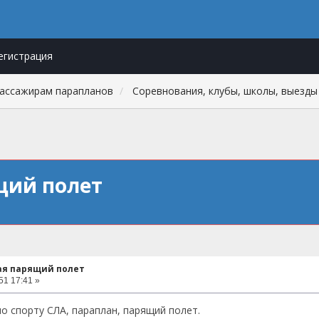
егистрация
пассажирам парапланов
Соревнования, клубы, школы, выезды
щий полет
ая парящий полет
51 17:41 »
о спорту СЛА, параплан, парящий полет.