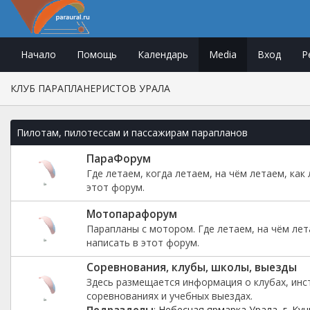
Начало
Помощь
Календарь
Media
Вход
Р
КЛУБ ПАРАПЛАНЕРИСТОВ УРАЛА
Пилотам, пилотессам и пассажирам парапланов
ПараФорум
Где летаем, когда летаем, на чём летаем, как
этот форум.
Мотопарафорум
Парапланы с мотором. Где летаем, на чём лет
написать в этот форум.
Соревнования, клубы, школы, выезды
Здесь размещается информация о клубах, инс
соревнованиях и учебных выездах.
Подразделы
:
Небесная ярмарка Урала, г. Кун