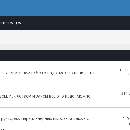
егистрация
1665
 летаем и зачем всё это надо, можно написать в
1
314
аем, как летаем и зачем всё это надо, можно
трукторах, парапланерных школах, а также о
4940
гур