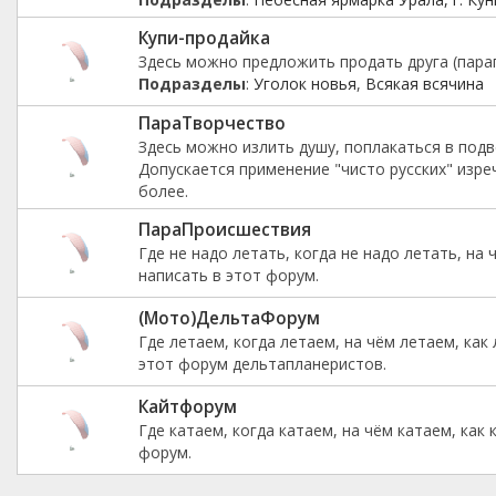
Купи-продайка
Здесь можно предложить продать друга (парап
Подразделы
:
Уголок новья
,
Всякая всячина
ПараТворчество
Здесь можно излить душу, поплакаться в подве
Допускается применение "чисто русских" изре
более.
ПараПроиcшествия
Где не надо летать, когда не надо летать, на 
написать в этот форум.
(Мото)ДельтаФорум
Где летаем, когда летаем, на чём летаем, как
этот форум дельтапланеристов.
Кайтфорум
Где катаем, когда катаем, на чём катаем, как
форум.