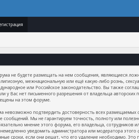
егистрация
орума не будете размещать на нем сообщения, являющиеся лож
елигиозную, межнациональную или ещё какую-либо рознь, сек
ународное или Российское законодательство. Вы также согла
или у Вас нет письменного разрешения от владельца авторских 
рещены на этом форуме.
ума невозможно подтвердить достоверность всех размещаемых 
ие сообщений. Мы не гарантируем точность, полноту или полез
ательно мнение этого форума, его владельца, сотрудников или
немедленно уведомить администратора или модератора этого ф
ные сроки, если они решат, что его удаление необходимо. Это 