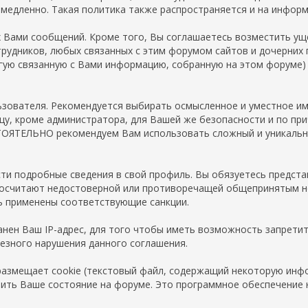
медленно. Такая политика также распространяется и на инфор
Вами сообщений. Кроме того, Вы соглашаетесь возместить ущ
трудников, любых связанных с этим форумом сайтов и дочерних
гую связанную с Вами информацию, собранную на этом форуме) 
зователя. Рекомендуется выбирать осмысленное и уместное имя
ицу, кроме администратора, для Вашей же безопасности и по п
СТОЯТЕЛЬНО рекомендуем Вам использовать сложный и уникальны
сти подробные сведения в свой профиль. Вы обязуетесь предс
посчитают недостоверной или противоречащей общепринятым но
ь применены соответствующие санкции.
нен Ваш IP-адрес, для того чтобы иметь возможность запретит
ьезного нарушения данного соглашения.
азмещает cookie (текстовый файл, содержащий некоторую инфо
нить Ваше состояние на форуме. Это программное обеспечение н