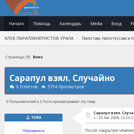
Начало
Помощь
Календарь
Media
Вход
Р
КЛУБ ПАРАПЛАНЕРИСТОВ УРАЛА
Пилотам, пилотессам и 
Страницы: [
1
]
Вниз
Сарапул взял. Случайно
0 Ответов
3794 Просмотров
0 Пользователей и 1 Гость просматривают эту тему.
Сарапул взял. Случ
YURA
«
:
25 Авг. 2008, 13:10:1
После закрытия чемпион
Популярность