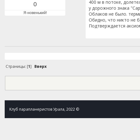
400 м в потоке, долете
0
у дорожного знака "Сар
Я-новенький!
Облаков не было. терм
Обидно, что никто не б
Подтверждается аксиом
Страницы: [
1
]
Вверх
Клуб парапланеристов Урала, 2022 ©