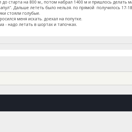
л до старта на 800 м., потом набрал 1400 м и пришлось делать м
апул". Дальше лететь было нельзя. по прямой получилось 17-18
ики стояли голубые.
росился меня искать. доехал на попутке.
а - надо летать в шортах и тапочках.