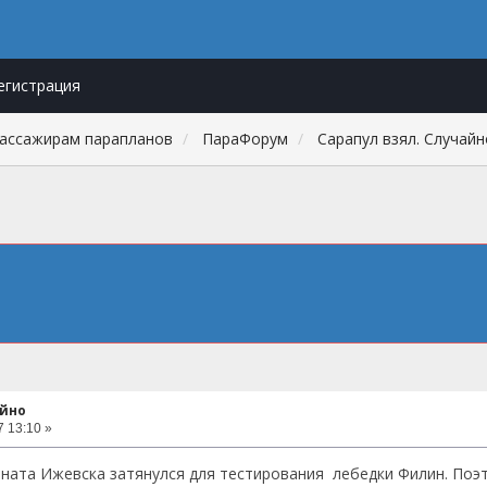
егистрация
пассажирам парапланов
ПараФорум
Сарапул взял. Случайн
айно
7 13:10 »
ата Ижевска затянулся для тестирования лебедки Филин. Поэтом