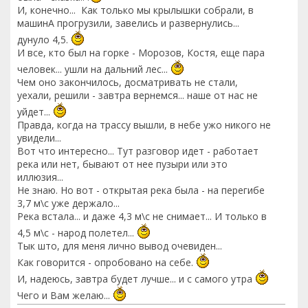
И, конечно... Как только мы крылышки собрали, в
машинА прогрузили, завелись и развернулись...
дунуло 4,5.
И все, кто был на горке - Морозов, Костя, еще пара
человек... ушли на дальний лес...
Чем оно закончилось, досматривать не стали,
уехали, решили - завтра вернемся... наше от нас не
уйдет...
Правда, когда на трассу вышли, в небе ужо никого не
увидели...
Вот что интересно... Тут разговор идет - работает
река или нет, бывают от нее пузыри или это
иллюзия...
Не знаю. Но вот - открытая река была - на перегибе
3,7 м\с уже держало...
Река встала... и даже 4,3 м\с не снимает... И только в
4,5 м\с - народ полетел...
Тык што, для меня лично вывод очевиден...
Как говорится - опробовано на себе.
И, надеюсь, завтра будет лучше... и с самого утра
Чего и Вам желаю...