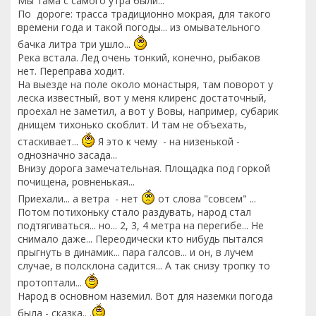
Мы тама с самого утра были...
По дороге: трасса традиционно мокрая, для такого
времени года и такой погоды... из омывательного
бачка литра три ушло...
Река встала. Лед очень тонкий, конечно, рыбаков
нет. Переправа ходит.
На выезде на поле около монастыря, там поворот у
леска известный, вот у меня клиренс достаточный,
проехал не заметил, а вот у Вовы, например, субарик
днищем тихонько скоблит. И там не объехать,
стаскивает...
Я это к чему - на низенькой -
однозначно засада...
Внизу дорога замечательная. Площадка под горкой
почищена, ровненькая...
Приехали... а ветра - нет
от слова "совсем" ...
Потом потихоньку стало раздувать, народ стал
подтягиваться... но... 2, 3, 4 метра на перегибе... Не
снимало даже... Переодически кто нибудь пытался
прыгнуть в динамик... пара галсов... и он, в лучем
случае, в полсклона садится... А так снизу тропку то
протоптали...
Народ в основном наземил. Вот для наземки погода
была - сказка.. .