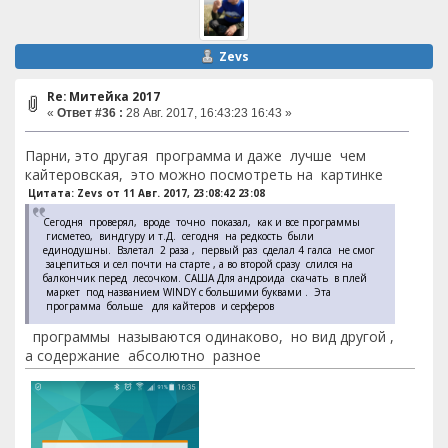
Zevs
Re: Митейка 2017
«
Ответ #36 :
28 Авг. 2017, 16:43:23 16:43 »
Парни, это другая программа и даже лучше чем
кайтеровская, это можно посмотреть на картинке
Цитата: Zevs от 11 Авг. 2017, 23:08:42 23:08
Сегодня проверял, вроде точно показал, как и все программы
гисметео, виндгуру и т.Д. сегодня на редкость были
единодушны. Взлетал 2 раза , первый раз сделал 4 галса не смог
зацепиться и сел почти на старте , а во второй сразу слился на
балкончик перед лесочком. САША Для андроида скачать в плей
маркет под названием WINDY с большими буквами . Эта
программа больше для кайтеров и серферов
программы называются одинаково, но вид другой ,
а содержание абсолютно разное