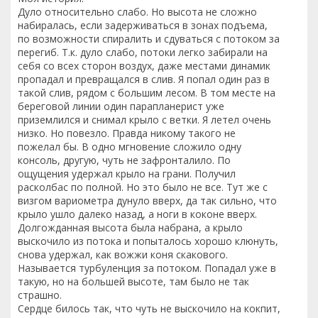
Дуло относительно слабо. Но высота не сложно
набиралась, если задерживаться в зонах подъема,
по возможности спиралить и сдуваться с потоком за
перегиб. Т.к. дуло слабо, потоки легко забирали на
себя со всех сторон воздух, даже местами динамик
пропадал и превращался в слив. Я попал один раз в
такой слив, рядом с большим лесом. В том месте на
береговой линии один парапланерист уже
приземлился и снимал крыло с ветки. Я летел очень
низко. Но повезло. Правда никому такого не
пожелал бы. В одно мгновение сложило одну
консоль, другую, чуть не зафронталило. По
ощущения удержал крыло на грани. Получил
расколбас по полной. Но это было не все. Тут же с
визгом вариометра дунуло вверх, да так сильно, что
крыло ушло далеко назад, а ноги в коконе вверх.
Долгожданная высота была набрана, а крыло
выскочило из потока и попыталось хорошо клюнуть,
снова удержал, как вожжи коня скакового.
Называется турбуленция за потоком. Попадал уже в
такую, но на большей высоте, там было не так
страшно.
Сердце билось так, что чуть не выскочило на кокпит,