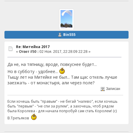
Bin555
Re: Митейка 2017
«
Ответ #50 :
02 Ноя. 2017, 22:28:09 22:28 »
Да не, на тяпницу, вроде, повкуснее будет...
Но в субботу - удобнее...
Тыщу лет на Митейке не был... Там щас откель лучше
заезжать - от монастыря, али через поле?
Записан
Если хочешь быть "правым" - не бегай "налево", если хочешь
быть "первым" - "не спи за рулем", а захочешь, чтоб рядом
была Королева - для начала попробуй сам стать Королем! (с)
В.Третьяков