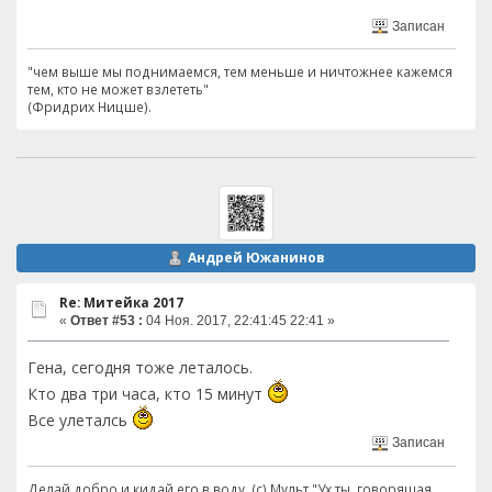
Записан
"чем выше мы поднимаемся, тем меньше и ничтожнее кажемся
тем, кто не может взлететь"
(Фридрих Ницше).
Андрей Южанинов
Re: Митейка 2017
«
Ответ #53 :
04 Ноя. 2017, 22:41:45 22:41 »
Гена, сегодня тоже леталось.
Кто два три часа, кто 15 минут
Все улеталсь
Записан
Делай добро и кидай его в воду. (с) Мульт "Ух ты, говорящая